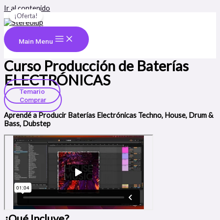
Ir al contenido
¡Oferta!
Main Menu
Curso Producción de Baterías
ELECTRÓNICAS
Temario
Comprar
Aprendé a Producir Baterías Electrónicas Techno, House, Drum &
Bass, Dubstep
¿Qué Incluye?